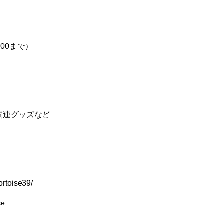
:00まで）
関連グッズなど
ortoise39/
se