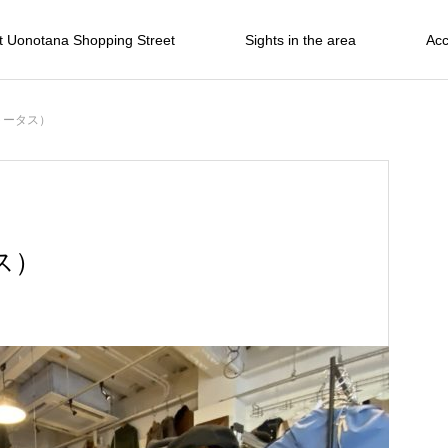
t Uonotana Shopping Street
Sights in the area
Ac
（トータス）
ス）