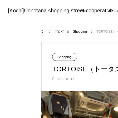
[Kochi]Uonotana shopping street cooperative
Home
Abou
ブログ
Shopping
TORTOISE
Shopping
TORTOISE（トータ
2022.01.17