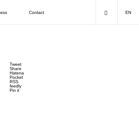
cess
Contact
EN
Tweet
Share
Hatena
Pocket
RSS
feedly
Pin it